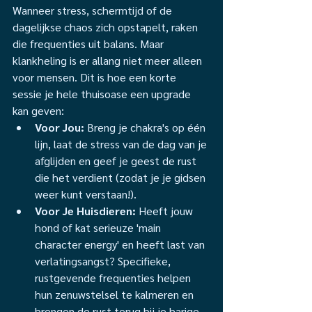
Wanneer stress, schermtijd of de 
dagelijkse chaos zich opstapelt, raken 
die frequenties uit balans. Maar 
klankheling is er allang niet meer alleen 
voor mensen. Dit is hoe een korte 
sessie je hele thuisoase een upgrade 
kan geven:
Voor Jou:
 Breng je chakra's op één 
lijn, laat de stress van de dag van je 
afglijden en geef je geest de rust 
die het verdient (zodat je je gidsen 
weer kunt verstaan!).
Voor Je Huisdieren:
 Heeft jouw 
hond of kat serieuze 'main 
character energy' en heeft last van 
verlatingsangst? Specifieke, 
rustgevende frequenties helpen 
hun zenuwstelsel te kalmeren en 
brengen de rust terug bij je harige 