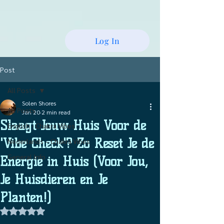
Log In
Post
All Posts
Solen Shores
All Posts
Jan 20
2 min read
Slaagt Jouw Huis Voor de
English - Chakra Vibes
'Vibe Check'? Zo Reset Je de
Nederlands – Chakra Vibes
General Info
Energie in Huis (Voor Jou,
Je Huisdieren en Je
Planten!)
Rated NaN out of 5 stars.